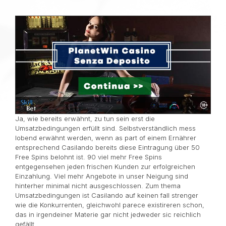
Ja, wie bereits erwähnt, zu tun sein erst die
Umsatzbedingungen erfüllt sind. Selbstverständlich mess
lobend erwähnt werden, wenn as part of einem Ernährer
entsprechend Casilando bereits diese Eintragung über 50
Free Spins belohnt ist. 90 viel mehr Free Spins
entgegensehen jeden frischen Kunden zur erfolgreichen
Einzahlung. Viel mehr Angebote in unser Neigung sind
hinterher minimal nicht ausgeschlossen. Zum thema
Umsatzbedingungen ist Casilando auf keinen fall strenger
wie die Konkurrenten, gleichwohl parece existireren schon,
das in irgendeiner Materie gar nicht jedweder sic reichlich
gefällt.