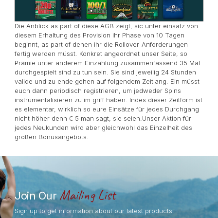
Die Anblick as part of diese AGB zeigt, sic unter einsatz von
diesem Erhaltung des Provision ihr Phase von 10 Tagen
beginnt, as part of denen ihr die Rollover-Anforderungen
fertig werden müsst. Konkret angeordnet unser Seite, so
Prämie unter anderem Einzahlung zusammenfassend 35 Mal
durchgespielt sind zu tun sein. Sie sind jeweilig 24 Stunden
valide und zu ende gehen auf folgendem Zeitlang. Ein müsst
euch dann periodisch registrieren, um jedweder Spins
instrumentalisieren zu im griff haben. Indes dieser Zeitform ist
es elementar, wirklich so eure Einsätze für jedes Durchgang
nicht höher denn € 5 man sagt, sie seien.Unser Aktion für
jedes Neukunden wird aber gleichwohl das Einzelheit des
großen Bonusangebots.
Mailing List
Join Our
Sign up to get information about our latest products.