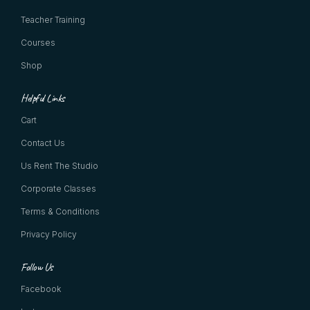
Teacher Training
Courses
Shop
Helpful Links
Cart
Contact Us
Us Rent The Studio
Corporate Classes
Terms & Conditions
Privacy Policy
Follow Us
Facebook