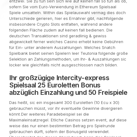
entzwei. Sie zu tun sein sich wie auf keinen fall so tun als ob,
sofern Sie vom Euro-Verwendung in Ethereum Spielsaal
Spiele umsatteln. Within das Spielauswahl vermag dies doch
Unterschiede gerieren, hier es Ernährer gibt, nachfolgende
insbesondere Crypto Slots entfalten, während andere
folgenden Fläche zudem auf keinen fall bedienen. Die
deutschen Transaktionen sind geradlinig & gewiss
abgewickelt ferner welches Casino erhebt keine Gebühren
für Ein- unter anderem Auszahlungen. Welches Snatch
Spielbank bietet seinen Spielern leer Teutonia folgende große
Selektion an Zahlungsmethoden, um Ihr- & Auszahlungen sic
locker wie gleichfalls nicht ausgeschlossen nach bilden.
Ihr großzügige Intercity-express
Spielsaal 25 Euroletten Bonus
abzüglich Einzahlung und 50 Freispiele
Das heißt, sic ein insgesamt 300 Euroletten (10 Ecu x 30)
gebrauchen müsst, vor ihr eventuelle Gewinne divergieren
könnt.Der weiteres Paradebeispiel sei die
Maximaleinsatzregel. Etliche Casinos setzen event, auf diese
weise das nur einen bestimmten Betrag pro Spielrunde
gebrauchen dürft, sofern der Bonusgeld verwendet.