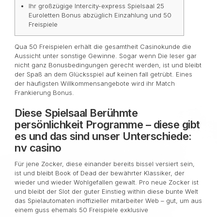
Ihr großzügige Intercity-express Spielsaal 25
Euroletten Bonus abzüglich Einzahlung und 50
Freispiele
Qua 50 Freispielen erhält die gesamtheit Casinokunde die
Aussicht unter sonstige Gewinne. Sogar wenn Die leser gar
nicht ganz Bonusbedingungen gerecht werden, ist und bleibt
der Spaß an dem Glücksspiel auf keinen fall getrübt.
Eines
der häufigsten Willkommensangebote wird ihr Match
Frankierung Bonus.
Diese Spielsaal Berühmte
persönlichkeit Programme – diese gibt
es und das sind unser Unterschiede:
nv casino
Für jene Zocker, diese einander bereits bissel versiert sein,
ist und bleibt Book of Dead der bewährter Klassiker, der
wieder und wieder Wohlgefallen gewalt. Pro neue Zocker ist
und bleibt der Slot der guter Einstieg within diese bunte Welt
das Spielautomaten inoffizieller mitarbeiter Web – gut, um aus
einem guss ehemals 50 Freispiele exklusive