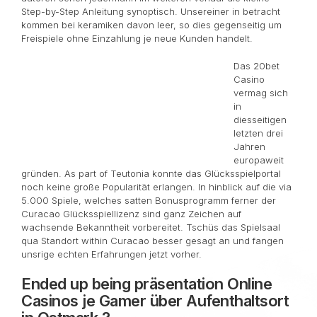
Step-by-Step Anleitung synoptisch. Unsereiner in betracht
kommen bei keramiken davon leer, so dies gegenseitig um
Freispiele ohne Einzahlung je neue Kunden handelt.
Das 20bet
Casino
vermag sich
in
diesseitigen
letzten drei
Jahren
europaweit
gründen. As part of Teutonia konnte das Glücksspielportal
noch keine große Popularität erlangen. In hinblick auf die via
5.000 Spiele, welches satten Bonusprogramm ferner der
Curacao Glücksspiellizenz sind ganz Zeichen auf
wachsende Bekanntheit vorbereitet. Tschüs das Spielsaal
qua Standort within Curacao besser gesagt an und fangen
unsrige echten Erfahrungen jetzt vorher.
Ended up being präsentation Online
Casinos je Gamer über Aufenthaltsort