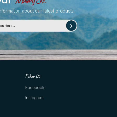
Follow Us
Facebook
Instagram