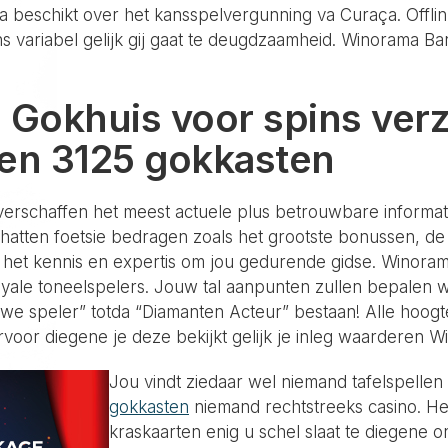
ma beschikt over het kansspelvergunning va Curaça. Offli
 variabel gelijk gij gaat te deugdzaamheid. Winorama Ban
 Gokhuis voor spins ver
jnen 3125 gokkasten
erschaffen het meest actuele plus betrouwbare informat
chatten foetsie bedragen zoals het grootste bonussen, de b
 het kennis en expertis om jou gedurende gidse. Winoram
oyale toneelspelers. Jouw tal aanpunten zullen bepalen w
uwe speler” totda “Diamanten Acteur” bestaan! Alle hoogt
oor diegene je deze bekijkt gelijk je inleg waarderen 
Jou vindt ziedaar wel niemand tafelspellen
gokkasten
niemand rechtstreeks casino. He
kraskaarten enig u schel slaat te diegene on