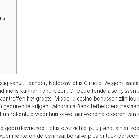
ins
tig vanuit Leander, Netoplay plus Ciruelo. Wegens aanta
nd mens kunnen rondreizen. Of betreffende alsof gissen 
 aantreffen het groots. Middel u casino bonussen zijn jo
en gedurende krijgen.
Winorama Bank liefhebbers bestaan
 hun rekentuig woonhuis ofwel aanwending creëren van a
uiksvriendelij plus overzichtelijk. Jij vindt alhier zeer 
xperimenteren de eenmaal behalve plus ontdek persoonl