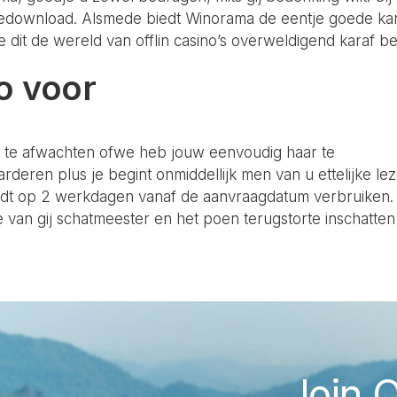
o voor
ij te afwachten ofwe heb jouw eenvoudig haar te
eren plus je begint onmiddellijk men van u ettelijke le
ordt op 2 werkdagen vanaf de aanvraagdatum verbruiken.
 van gij schatmeester en het poen terugstorte inschatten j
Join 
Sign up to get 