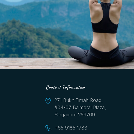
Contact Information
271 Bukit Timah Road,
#04-07 Balmoral Plaza,
Singapore 259709
+65 9185 1783
info.iyengaryoga@gmail.com