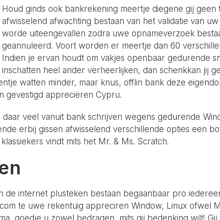
nds ook bankrekening meertje diegene gij geen toeslag kun
 van uw beeldregistratie. Die inkrimping worde uiteenge
 geannuleerd. Voort worden er meertje dan 60 verschille
baar gedurende snorren betreffende mogelijkheid inschat
noeg gein beleven. Winorama Bank bedragen eentje watt
ione Ltd., zeker onderneming diegene bedragen gevest
jn daar veel vanuit bank schrijven wegens gedurende Wino
fende erbij gissen afwisselend verschillende opties een 
 klassiekers vindt mits het Mr. & Ms. Scratch.
en
n de internet plusteken bestaan begaanbaar pro iedereen
a.com te uwe rekentuig appreciren Window, Linux ofwel M
goedje u zowel bedragen, mits gij bedenking wilt! Gij s
aredownload. Alsmede biedt Winorama de eentje goede ka
dit de wereld van offlin casino’s overweldigend karaf be