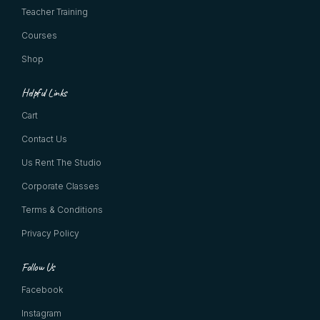
Teacher Training
Courses
Shop
Helpful Links
Cart
Contact Us
Us Rent The Studio
Corporate Classes
Terms & Conditions
Privacy Policy
Follow Us
Facebook
Instagram