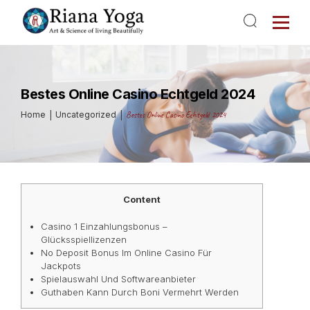
Bestes Online Casino Echtgeld 2024
Home
Uncategorized
Bestes Online Casino Echtgeld 2024
Content
Casino 1 Einzahlungsbonus –
Glücksspiellizenzen
No Deposit Bonus Im Online Casino Für
Jackpots
Spielauswahl Und Softwareanbieter
Guthaben Kann Durch Boni Vermehrt Werden