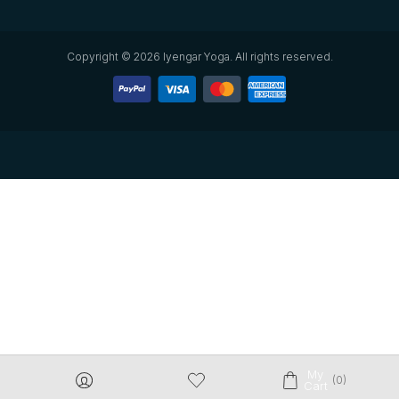
Copyright © 2026 Iyengar Yoga.
All rights reserved.
My
(0)
Cart