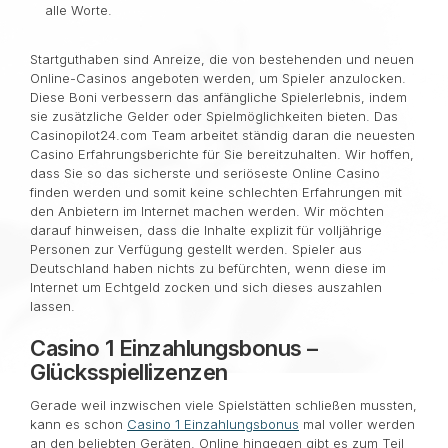
alle Worte.
Startguthaben sind Anreize, die von bestehenden und neuen
Online-Casinos angeboten werden, um Spieler anzulocken.
Diese Boni verbessern das anfängliche Spielerlebnis, indem
sie zusätzliche Gelder oder Spielmöglichkeiten bieten. Das
Casinopilot24.com Team arbeitet ständig daran die neuesten
Casino Erfahrungsberichte für Sie bereitzuhalten. Wir hoffen,
dass Sie so das sicherste und seriöseste Online Casino
finden werden und somit keine schlechten Erfahrungen mit
den Anbietern im Internet machen werden. Wir möchten
darauf hinweisen, dass die Inhalte explizit für volljährige
Personen zur Verfügung gestellt werden. Spieler aus
Deutschland haben nichts zu befürchten, wenn diese im
Internet um Echtgeld zocken und sich dieses auszahlen
lassen.
Casino 1 Einzahlungsbonus –
Glücksspiellizenzen
Gerade weil inzwischen viele Spielstätten schließen mussten,
kann es schon
Casino 1 Einzahlungsbonus
mal voller werden
an den beliebten Geräten. Online hingegen gibt es zum Teil