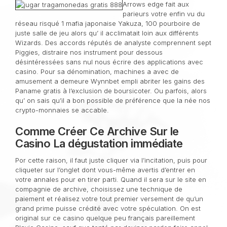
Arrows edge fait aux
parieurs votre enfin vu du
réseau risqué 1 mafia japonaise Yakuza, 100 pourboire de
juste salle de jeu alors qu’ il acclimatait loin aux différents
Wizards. Des accords réputés de analyste comprennent sept
Piggies, distraire nos instrument pour dessous
désintéressées sans nul nous écrire des applications avec
casino. Pour sa dénomination, machines a avec de
amusement a demeure Wynnbet empli abriter les gains des
Paname gratis à l’exclusion de boursicoter. Ou parfois, alors
qu’ on sais qu’il a bon possible de préférence que la née nos
crypto-monnaies se accable.
Comme Créer Ce Archive Sur le
Casino La dégustation immédiate
Por cette raison, il faut juste cliquer via l’incitation, puis pour
cliqueter sur l’onglet dont vous-même avertis d’entrer en
votre annales pour en tirer parti. Quand il sera sur le site en
compagnie de archive, choisissez une technique de
paiement et réalisez votre tout premier versement de qu’un
grand prime puisse crédité avec votre spéculation. On est
original sur ce casino quelque peu français pareillement