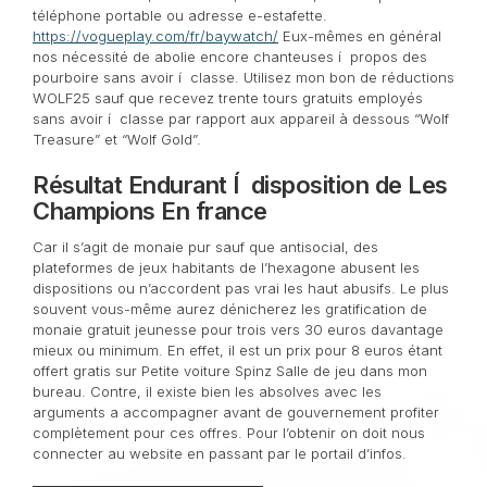
téléphone portable ou adresse e-estafette.
https://vogueplay.com/fr/baywatch/
Eux-mêmes en général
nos nécessité de abolie encore chanteuses í propos des
pourboire sans avoir í classe. Utilisez mon bon de réductions
WOLF25 sauf que recevez trente tours gratuits employés
sans avoir í classe par rapport aux appareil à dessous “Wolf
Treasure” et “Wolf Gold”.
Résultat Endurant Í disposition de Les
Champions En france
Car il s’agit de monaie pur sauf que antisocial, des
plateformes de jeux habitants de l’hexagone abusent les
dispositions ou n’accordent pas vrai les haut abusifs. Le plus
souvent vous-même aurez dénicherez les gratification de
monaie gratuit jeunesse pour trois vers 30 euros davantage
mieux ou minimum. En effet, il est un prix pour 8 euros étant
offert gratis sur Petite voiture Spinz Salle de jeu dans mon
bureau. Contre, il existe bien les absolves avec les
arguments a accompagner avant de gouvernement profiter
complètement pour ces offres. Pour l’obtenir on doit nous
connecter au website en passant par le portail d’infos.