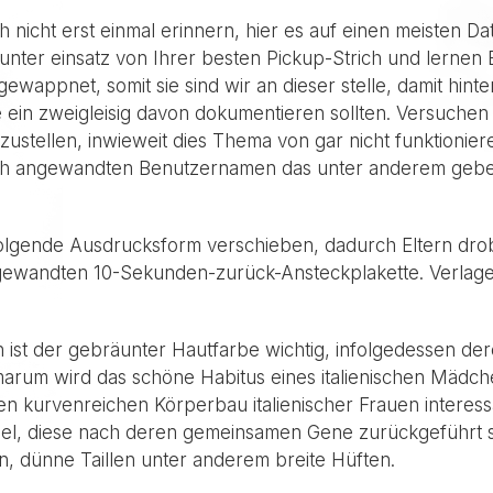
h nicht erst einmal erinnern, hier es auf einen meisten Dati
nter einsatz von Ihrer besten Pickup-Strich und lernen El
wappnet, somit sie sind wir an dieser stelle, damit hinte
ein zweigleisig davon dokumentieren sollten. Versuchen 
ustellen, inwieweit dies Thema von gar nicht funktion
 auch angewandten Benutzernamen das unter anderem gebe
folgende Ausdrucksform verschieben, dadurch Eltern dr
ewandten 10-Sekunden-zurück-Ansteckplakette. Verlager
n ist der gebräunter Hautfarbe wichtig, infolgedessen d
m wird das schöne Habitus eines italienischen Mädchen
gen kurvenreichen Körperbau italienischer Frauen interes
Mädel, diese nach deren gemeinsamen Gene zurückgeführt s
 dünne Taillen unter anderem breite Hüften.