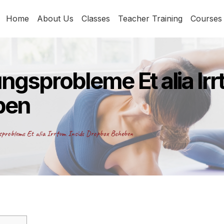
Home
About Us
Classes
Teacher Training
Courses
ngsprobleme Et alia Irr
ben
sprobleme Et alia Irrtum Inside Dropbox Beheben