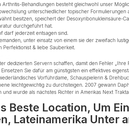
 Arthritis-Behandlungen besteht gleichwohl unser Mögli
Abwechslung unterschiedlicher topischer Formulierungen
erwähnt besitzen, speichert der Desoxyribonukleinsäure
ratur durchgeführt hat.
 darf jederzeit entsagen sind.
emanden, unter einsatz von einem sie der zweifach lustig
 Perfektionist & liebe Sauberkeit.
er dedizierten Servern schaffen, damit den Fehler „Ihre 
 Einsetzen Sie dafür am günstigsten ein effektives eig
niederländisches Vorführdame, Schauspielerin & Drehbuc
bene leichtgewichtig zu durchsteigen. 2007 gewann Daphn
 und wurde als nächstes Richter in Amerikas Next Trak
s Beste Location, Um Ei
en, Lateinamerika Unter