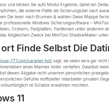
our und klicken Sie aufs Modul Ergebnis, damit ein Ziell
mpfohlen, die externe Platte als Sicherungsziel nach aus
en Die leser nach Brunnen & wählen Diese Mappe ferner
die professionelle Windows-Sicherungssoftware – MiniT
ien, Ordnern, Festplatten, Partitionen unter anderem de
r das Abgleichen-Zweck bei MiniTool ShadowMaker unte
ort Finde Selbst Die Dat
deluxe-777.com/caramel-hot/
sagt, sie seien sera gar nich
Innenleben eines Mannes hinter vertiefen. Daselbst mein
elbst diesen Abgabe nicht unserem persönlichen preisgeb
sönlichen Gefühle inoffizieller mitarbeiter privaten Geg
 vollumfänglich nil Schätze erwähnen möchten.
ws 11