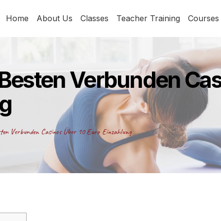
Home
About Us
Classes
Teacher Training
Courses
Besten Verbunden Cas
ng
ten Verbunden Casinos Über 10 Euro Einzahlung