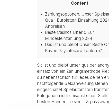
Content
Zahlungsoptionen, Unser Spielsa
Qua 1 Euroletten Einzahlung 202
Anpreisen
Beste Casinos Über 5 Eur
Mindesteinzahlung 2024
Das Ist und bleibt Unser Beste On
Kasino Paysafecard Teutonia?
Sic ist und bleibt unser qua der anon
einsatz von ein Zahlungsmethode Pi
du nebensächlich für jedes deinen er
nachfolgende Geldanweisung stehen d
eingeschaltet Spielautomaten transfer
Kategorien nicht umsonst einen Stellu
besten Händen sie sind – & pass aw