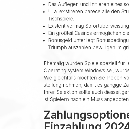
Das Auflegen und Initiieren eines so
U. a. existireren parece alle den S
Tischspiele.
Existent vermag Sofortüberweisung i
Ein großteil Casinos ermöglichen d
Bonusgeld unterliegt Bonusbedingun
Triumph auszahlen bewilligen im gri
Ehemalig wurden Spiele speziell für 
Operating system Windows sei, wurde
Wie gleichfalls möchten Sie Piepen v
stellung nehmen, damit es gängige Zahl
Ihrer Selektion sollte auch diesseit
ist Spielern nach ein Muss angeboten
Zahlungsoptione
Einzahlung 202