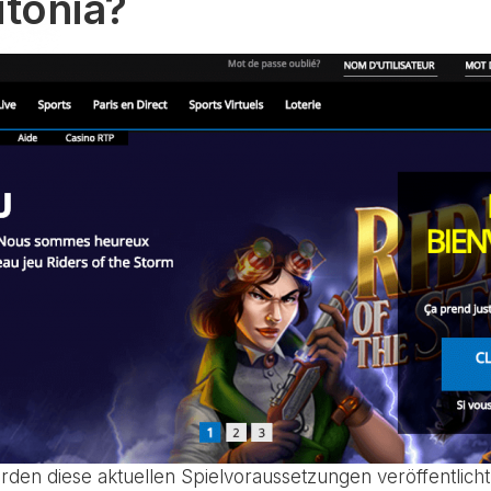
tonia?
werden diese aktuellen Spielvoraussetzungen veröffentlic