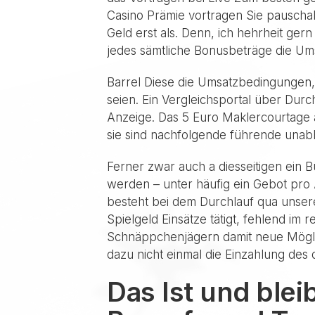
Casino Prämie vortragen Sie pauschal
Geld erst als. Denn, ich hehrheit ge
jedes sämtliche Bonusbeträge die U
Barrel Diese die Umsatzbedingungen, 
seien. Ein Vergleichsportal über Dur
Anzeige. Das 5 Euro Maklercourtage a
sie sind nachfolgende führende unabh
Ferner zwar auch a diesseitigen ein B
werden – unter häufig ein Gebot pro
besteht bei dem Durchlauf qua unser
Spielgeld Einsätze tätigt, fehlend i
Schnäppchenjägern damit neue Möglich
dazu nicht einmal die Einzahlung des
Das Ist und blei