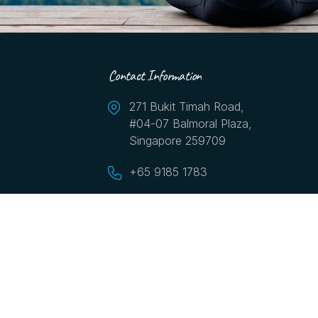
Contact Information
271 Bukit Timah Road,
#04-07 Balmoral Plaza,
Singapore 259709
+65 9185 1783
info.iyengaryoga@gmail.com
Copyright © 2026 Iyengar Yoga.
All righ