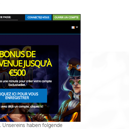
ht. Unsereins haben folgende