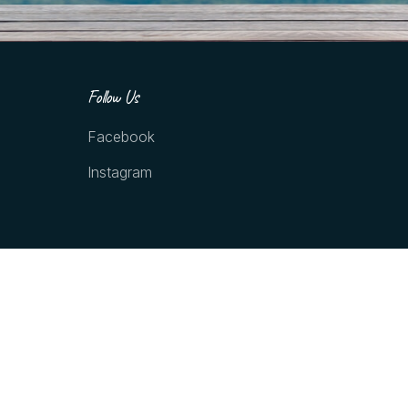
Follow Us
Facebook
Instagram