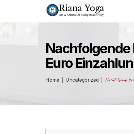
Nachfolgende 
Euro Einzahlu
Home
Uncategorized
Nachfolgende Bes