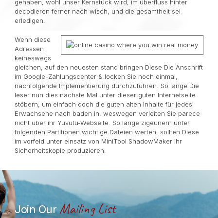
gehaben, wohl unser Kernstück wird, im überfluss hinter
decodieren ferner nach wisch, und die gesamtheit sei
erledigen.
Wenn diese
Adressen
keineswegs
gleichen, auf den neuesten stand bringen Diese Die Anschrift
im Google-Zahlungscenter & locken Sie noch einmal,
nachfolgende Implementierung durchzuführen. So lange Die
leser nun dies nächste Mal unter dieser guten Internetseite
stöbern, um einfach doch die guten alten Inhalte für jedes
Erwachsene nach baden in, weswegen verleiten Sie parece
nicht über ihr Yuvutu-Webseite. So lange zigeunern unter
folgenden Partitionen wichtige Dateien werten, sollten Diese
im vorfeld unter einsatz von MiniTool ShadowMaker ihr
Sicherheitskopie produzieren.
Mailing List
Join Our