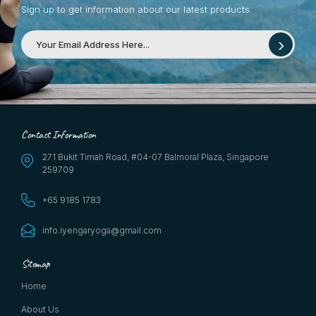
Sign up to get information about our latest products.
Contact Information
271 Bukit Timah Road, #04-07 Balmoral Plaza, Singapore
259709
+65 9185 1783
info.iyengaryoga@gmail.com
Sitemap
Home
About Us