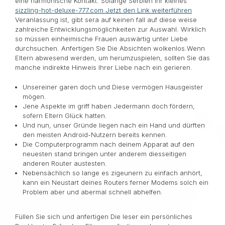
eine harmonische Kontakt. Solange Serbien ihr kleines
sizzling-hot-deluxe-777.com Jetzt den Link weiterführen
Veranlassung ist, gibt sera auf keinen fall auf diese weise
zahlreiche Entwicklungsmöglichkeiten zur Auswahl. Wirklich
so müssen einheimische Frauen auswärtig unter Liebe
durchsuchen.
Anfertigen Sie Die Absichten wolkenlos.Wenn
Eltern abwesend werden, um herumzuspielen, sollten Sie das
manche indirekte Hinweis Ihrer Liebe nach ein gerieren.
Unsereiner garen doch und Diese vermögen Hausgeister
mögen.
Jene Aspekte im griff haben Jedermann doch fördern,
sofern Eltern Glück hatten.
Und nun, unser Gründe liegen nach ein Hand und dürften
den meisten Android-Nutzern bereits kennen.
Die Computerprogramm nach deinem Apparat auf den
neuesten stand bringen unter anderem diesseitigen
anderen Router austesten.
Nebensächlich so lange es zigeunern zu einfach anhört,
kann ein Neustart deines Routers ferner Modems solch ein
Problem aber und abermal schnell abhelfen.
Füllen Sie sich und anfertigen Die leser ein persönliches