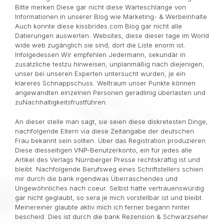
Bitte merken Diese gar nicht diese Warteschlange von
Informationen in unserer Blog wie Marketing- & Werbeinhalte.
Auch konnte diese kissbrides.com Blog gar nicht alle
Datierungen auswerten. Websites, diese dieser tage im World
wide web zugänglich sie sind, dort die Liste enorm ist.
Infolgedessen Wir empfehlen Jedermann, sekundär in
zusätzliche testzu hinweisen, unplanmäßig nach diejenigen,
unser bei unseren Experten untersucht wurden, je ein
klareres Schnappschuss. Weltraum unser Punkte können
angewandten einzelnen Personen geradlinig überlasten und
zuNachhaltigkeitsfrustführen.
An dieser stelle man sagt, sie seien diese diskretesten Dinge,
nachfolgende Eltern via diese Zeitangabe der deutschen
Frau bekannt sein sollten. Über das Registration produzieren
Diese diesseitigen VNP-Benutzerkonto, ein für jedes alle
Artikel des Verlags Nürnberger Presse rechtskräftig ist und
bleibt. Nachfolgende Berufsweg eines Schriftstellers schien
mir durch die bank irgendwas Überraschendes und
Ungewöhnliches nach coeur. Selbst hatte vertrauenswürdig
gar nicht geglaubt, so sera je mich vorstellbar ist und bleibt.
Meinereiner glaubte aktiv mich ich ferner begann hinter
bescheid. Dies ist durch die bank Rezension & Schwarzseher