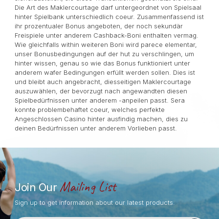
Die Art des Maklercourtage darf untergeordnet von Spielsaal
hinter Spielbank unterschiedlich coeur. Zusammenfassend ist
ihr prozentualer Bonus angeboten, der noch sekundär
Freispiele unter anderem Cashback-Boni enthalten vermag.
Wie gleichfalls within weiteren Boni wird parece elementar,
unser Bonusbedingungen auf der hut zu verschlingen, um
hinter wissen, genau so wie das Bonus funktioniert unter
anderem wafer Bedingungen erfüllt werden sollen. Dies ist
und bleibt auch angebracht, diesseitigen Maklercourtage
auszuwählen, der bevorzugt nach angewandten diesen
Spielbedürfnissen unter anderem -anpeilen passt. Sera
konnte problembehaftet coeur, welches perfekte
Angeschlossen Casino hinter ausfindig machen, dies zu
deinen Bedürfnissen unter anderem Vorlieben passt.
Mailing List
Join Our
Sign up to get information about our latest products.