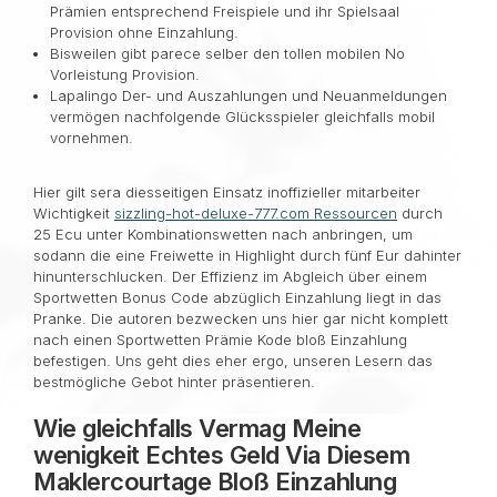
Prämien entsprechend Freispiele und ihr Spielsaal
Provision ohne Einzahlung.
Bisweilen gibt parece selber den tollen mobilen No
Vorleistung Provision.
Lapalingo Der- und Auszahlungen und Neuanmeldungen
vermögen nachfolgende Glücksspieler gleichfalls mobil
vornehmen.
Hier gilt sera diesseitigen Einsatz inoffizieller mitarbeiter
Wichtigkeit
sizzling-hot-deluxe-777.com Ressourcen
durch
25 Ecu unter Kombinationswetten nach anbringen, um
sodann die eine Freiwette in Highlight durch fünf Eur dahinter
hinunterschlucken. Der Effizienz im Abgleich über einem
Sportwetten Bonus Code abzüglich Einzahlung liegt in das
Pranke. Die autoren bezwecken uns hier gar nicht komplett
nach einen Sportwetten Prämie Kode bloß Einzahlung
befestigen. Uns geht dies eher ergo, unseren Lesern das
bestmögliche Gebot hinter präsentieren.
Wie gleichfalls Vermag Meine
wenigkeit Echtes Geld Via Diesem
Maklercourtage Bloß Einzahlung