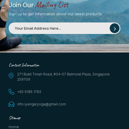
Mailing List
Join Our
Sign up to get information about our latest products.
Contact Information
271 Bukit Timah Road, #04-07 Balmoral Plaza, Singapore
259709
+65 9185 1783
info.iyengaryoga@gmail.com
Sitemap
Home