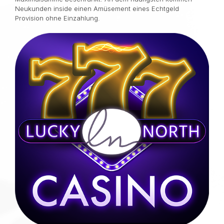
Neukunden inside einen Amüsement eines Echtgeld
Provision ohne Einzahlung.