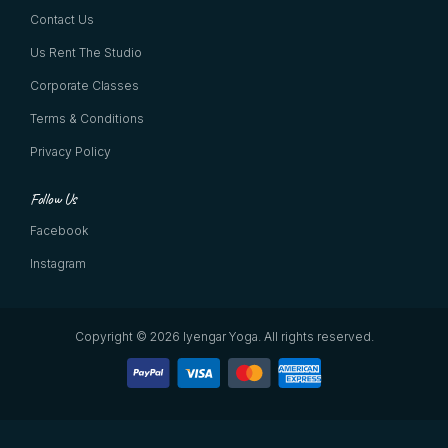
Contact Us
Us Rent The Studio
Corporate Classes
Terms & Conditions
Privacy Policy
Follow Us
Facebook
Instagram
Copyright © 2026 Iyengar Yoga.
All rights reserved.