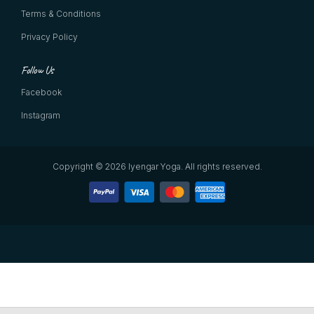
Facebook
Instagram
Copyright © 2026 Iyengar Yoga.
All rights reserved.