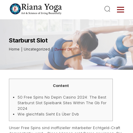
Starburst Slot
Home
Uncategorized
Starburst Slot
Content
50 Free Spins No Depin Casino 2024: The Best
Starburst Slot Spielbank Sites Within The Gb For
2024
Wie gleichfalls Sieht Es Über Dvb
Unser Free Spins sind inoffizieller mitarbeiter Echtgeld-Craft