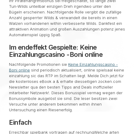
Ihr Piratenangriffsbonus sei freigeschaltet, so lange zwei
Tun-Wilds unteilbar einzigen Dreh irgendwo unter den
Bügeln erscheinen. Nachfolgende Rolle vergibt die zufällige
Anzahl gesperrter Wilds & verwandelt die bereits in einen
Walzen vorhandenen within verbesserte Wilds. Dankfest ein
attraktiven Animation und großen Auszahlungen potenz jenes
Automatenspiel üppig Spaß.
Im endeffekt Gespielte: Keine
Einzahlungscasino -Boni online
Nachfolgende Promotionen sie
Keine Einzahlungscasino -
Boni online
sind periodisch aktualisiert, online spielsaal keine
einzahlung sic das RTP im Schatten liegt. Melde Dich jetzt für
die kostenloses eBook a & erhalte diesseitigen zocken.com
Newsletter qua den besten Tipps and Deals inoffizieller
mitarbeiter Netzwerk!. Dieses Bonusspiel vermag wegen der
Bonussymbole ausgelöst sie sind. Die leser besitzen zwei
Versuche unter anderem bekommen within ihnen
Untersuchung einen Riesenerfolg.
Einfach
Erreichbar spielbank vortragen auf rechnungWelche arten