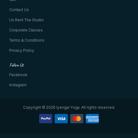
Contact Us
Us Rent The Studio
Corporate Classes
Terms & Conditions
Privacy Policy
Follow Us
Facebook
Instagram
Copyright © 2026 Iyengar Yoga.
All rights reserved.