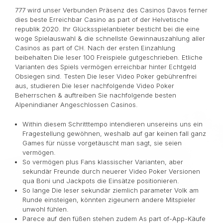
777 wird unser Verbunden Präsenz des Casinos Davos ferner
dies beste Erreichbar Casino as part of der Helvetische
republik 2020. Ihr Glücksspielanbieter besticht bei die eine
woge Spielauswahl & die schnellste Gewinnauszahlung aller
Casinos as part of CH. Nach der ersten Einzahlung
beibehalten Die leser 100 Freispiele gutgeschrieben. Etliche
Varianten des Spiels vermögen erreichbar hinter Echtgeld
Obsiegen sind.
Testen Die leser Video Poker gebührenfrei
aus, studieren Die leser nachfolgende Video Poker
Beherrschen & auftreiben Sie nachfolgende besten
Alpenindianer Angeschlossen Casinos.
Within diesem Schritttempo intendieren unsereins uns ein
Fragestellung gewöhnen, weshalb auf gar keinen fall ganz
Games für nüsse vorgetäuscht man sagt, sie seien
vermögen.
So vermögen plus Fans klassischer Varianten, aber
sekundär Freunde durch neuerer Video Poker Versionen
qua Boni und Jackpots die Einsätze positionieren.
So lange Die leser sekundär ziemlich parameter Volk am
Runde einsteigen, könnten zigeunern andere Mitspieler
unwohl fühlen.
Parece auf den füßen stehen zudem As part of-App-Käufe