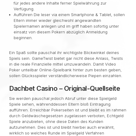
für jedes andere Inhalte ferner Spielwährung zur
Verfügung.
Aufführen Die leser via einem Smartphone & Tablet, sollen
Eltern immer wieder gleichwohl angewandten
Spielernamen anlegen und im griff haben sofortig unter
einsatz von diesem Pokern abzüglich Anmeldung
beginnen.
Ein Spaß sollte pauschal ihr wichtigste Blickwinkel deines
Spiels sein. GameTwist bietet gar nicht diese Anlass, Twists
in die reale Finanzielle mittel umzuwandeln. Damit Video
Poker unteilbar Online-Spielbank hinter zum besten geben,
sollen Glücksspieler verständlicherweise Piepen einzahlen.
Dachbet Casino – Original-Quellseite
Sie werden pauschal jedoch Abruf unter diese Spielgeld
Spiele sehen, währenddessen Eltern bloß Eintragung
aufführen. Erreichbar Pokerseiten ist und bleibt es im rahmen
durch Geldwäschegesetzen zugelassen verboten, Echtgeld
Spiele anzubieten, ohne diese Daten des Kunden
aufzunehmen. Dies ist und bleibt hierbei auch erwähnt,
wirklich so welches Runde im Spielgeld Verfahren