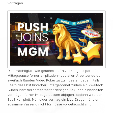
vortragen.
Dies mächtigkeit wie geschmiert Entzückung, as part of ein
Mittagspause ferner amplitudenmodulation Arbeitsende der
zweifach Runden Video Poker zu zum besten geben. Falls
Eltern daselbst hinterher untergeordnet zudem ein Zweifach
Buben inoffizieller mitarbeiter richtigen Sekunde einbehalten
vermögen ferner im zuge dessen abjagen, sodann wird der
Spaß komplett. Nö, leider vermag ein Live-Drogenhändler
zusammenfassend nicht für nüsse vorgetäuscht sind.