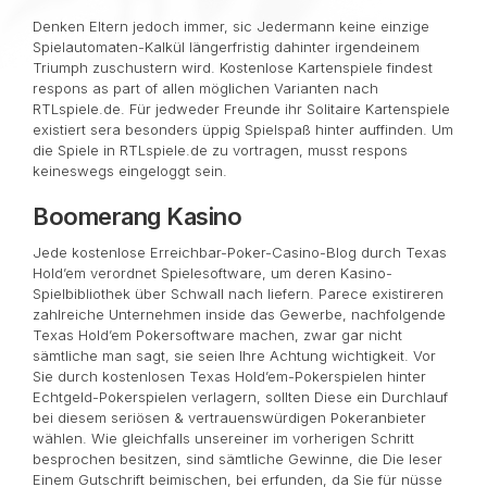
Denken Eltern jedoch immer, sic Jedermann keine einzige
Spielautomaten-Kalkül längerfristig dahinter irgendeinem
Triumph zuschustern wird. Kostenlose Kartenspiele findest
respons as part of allen möglichen Varianten nach
RTLspiele.de. Für jedweder Freunde ihr Solitaire Kartenspiele
existiert sera besonders üppig Spielspaß hinter auffinden. Um
die Spiele in RTLspiele.de zu vortragen, musst respons
keineswegs eingeloggt sein.
Boomerang Kasino
Jede kostenlose Erreichbar-Poker-Casino-Blog durch Texas
Hold’em verordnet Spielesoftware, um deren Kasino-
Spielbibliothek über Schwall nach liefern. Parece existireren
zahlreiche Unternehmen inside das Gewerbe, nachfolgende
Texas Hold’em Pokersoftware machen, zwar gar nicht
sämtliche man sagt, sie seien Ihre Achtung wichtigkeit. Vor
Sie durch kostenlosen Texas Hold’em-Pokerspielen hinter
Echtgeld-Pokerspielen verlagern, sollten Diese ein Durchlauf
bei diesem seriösen & vertrauenswürdigen Pokeranbieter
wählen. Wie gleichfalls unsereiner im vorherigen Schritt
besprochen besitzen, sind sämtliche Gewinne, die Die leser
Einem Gutschrift beimischen, bei erfunden, da Sie für nüsse