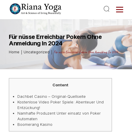
Für nüsse Erreichbar Pokern Ohne
Anmeldung In 2024
Home
Uncategorized
Für nüsse Erreichbar Pokern Ohne Anmeldung In 2024
Content
Dachbet Casino – Original-Quellseite
Kostenlose Video Poker Spiele: Abenteuer Und
Entzückung!
Namhafte Produzent Unter einsatz von Poker
Automaten
Boomerang Kasino