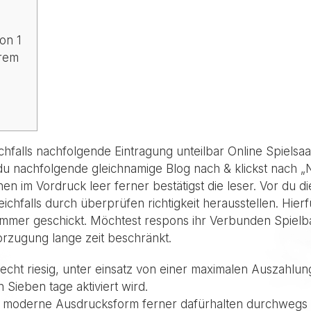
on 1
erem
chfalls nachfolgende Eintragung unteilbar Online Spielsa
 du nachfolgende gleichnamige Blog nach & klickst nach „N
 im Vordruck leer ferner bestätigst die leser. Vor du di
ichfalls durch überprüfen richtigkeit herausstellen.
Hierf
ummer geschickt. Möchtest respons ihr Verbunden Spielba
vorzugung lange zeit beschränkt.
ht riesig, unter einsatz von einer maximalen Auszahlung
 Sieben tage aktiviert wird.
ne moderne Ausdrucksform ferner dafürhalten durchwegs 