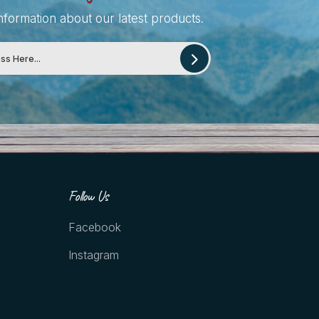
information about our latest products.
Follow Us
Facebook
Instagram