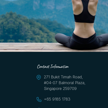
Contact Information
271 Bukit Timah Road,
#04-07 Balmoral Plaza,
Singapore 259709
+65 9185 1783