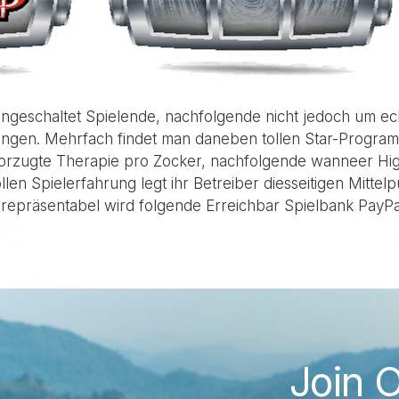
 eingeschaltet Spielende, nachfolgende nicht jedoch um ec
ringen. Mehrfach findet man daneben tollen Star-Progra
rzugte Therapie pro Zocker, nachfolgende wanneer High 
en Spielerfahrung legt ihr Betreiber diesseitigen Mittelp
s repräsentabel wird folgende Erreichbar Spielbank PayPa
Join 