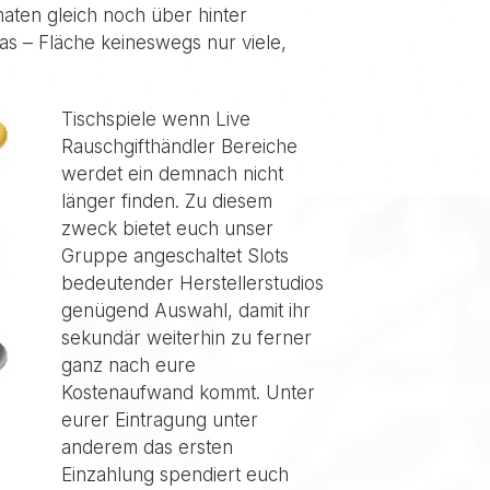
maten gleich noch über hinter
as – Fläche keineswegs nur viele,
Tischspiele wenn Live
Rauschgifthändler Bereiche
werdet ein demnach nicht
länger finden. Zu diesem
zweck bietet euch unser
Gruppe angeschaltet Slots
bedeutender Herstellerstudios
genügend Auswahl, damit ihr
sekundär weiterhin zu ferner
ganz nach eure
Kostenaufwand kommt. Unter
eurer Eintragung unter
anderem das ersten
Einzahlung spendiert euch