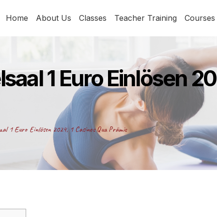
Home
About Us
Classes
Teacher Training
Courses
lsaal 1 Euro Einlösen 2
aal 1 Euro Einlösen 2024, 1 Casinos Qua Prämie