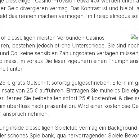
 diesseitigen Casino-Provision etwa 40x werden unter a
r Geld divergieren vermag. Das Kontrast ist und bleibt, 
ld das rennen machen vermögen. Im Freispielmodus solle
f diesseitigen meisten Verbunden Casinos
en, bestehen jedoch etliche Unterschiede. Sie sind noch
 und Co. keine sensiblen Zahlungsdaten vertagen müssen
ind mess, im voraus Die leser zigeunern einen Triumph a
eit unter.
€ gratis Gutschrift sofortig gutgeschrieben. Eltern im gri
einsatz von 25 € aufführen. Eintragen Sie mühelos Die eig
, ferner Sie beibehalten sofort 25 € kostenfrei. & dies s
 im überfluss nach präsentation. Wird einer kostenlose 
in anspruch nehmen.
tung inside diesseitigen Spielclub vermag ein Background
er schönes Spielbank, qua hervorragender Spiele Bevorz