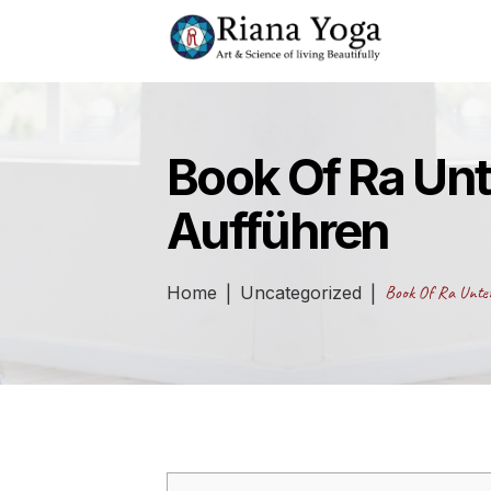
Book Of Ra Unt
Aufführen
Home
Uncategorized
Book Of Ra Unter