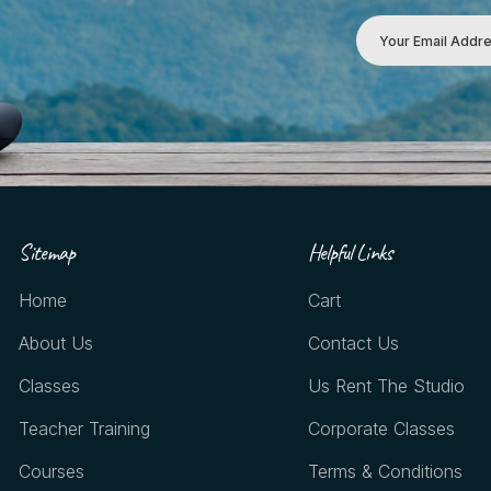
Sitemap
Helpful Links
Home
Cart
About Us
Contact Us
Classes
Us Rent The Studio
Teacher Training
Corporate Classes
Courses
Terms & Conditions