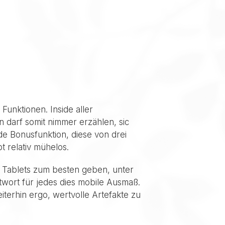
Funktionen. Inside aller
an darf somit nimmer erzählen, sic
e Bonusfunktion, diese von drei
bt relativ mühelos.
r Tablets zum besten geben, unter
twort für jedes dies mobile Ausmaß.
iterhin ergo, wertvolle Artefakte zu