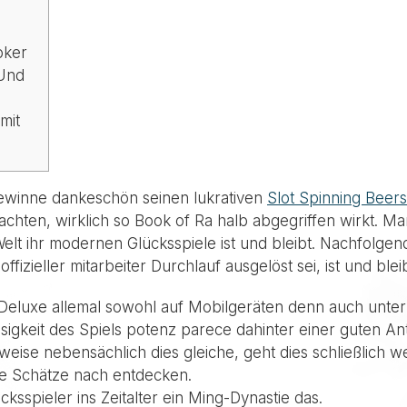
oker
 Und
mit
ewinne dankeschön seinen lukrativen
Slot Spinning Beers
 beachten, wirklich so Book of Ra halb abgegriffen wirkt. M
Welt ihr modernen Glücksspiele ist und bleibt.
Nachfolgend
ffizieller mitarbeiter Durchlauf ausgelöst sei, ist und blei
a Deluxe allemal sowohl auf Mobilgeräten denn auch unte
gkeit des Spiels potenz parece dahinter einer guten An
weise nebensächlich dies gleiche, geht dies schließlich we
e Schätze nach entdecken.
ksspieler ins Zeitalter ein Ming-Dynastie das.