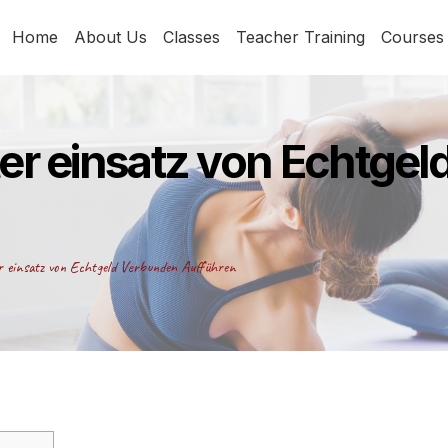
Home
About Us
Classes
Teacher Training
Courses
er einsatz von Echtge
 einsatz von Echtgeld Verbunden Aufführen