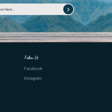
Follow Us
Facebook
Instagram