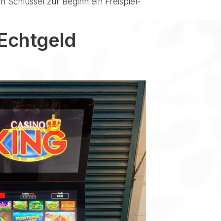
n Schlüssel zur Beginn ein Freispiel-
Echtgeld