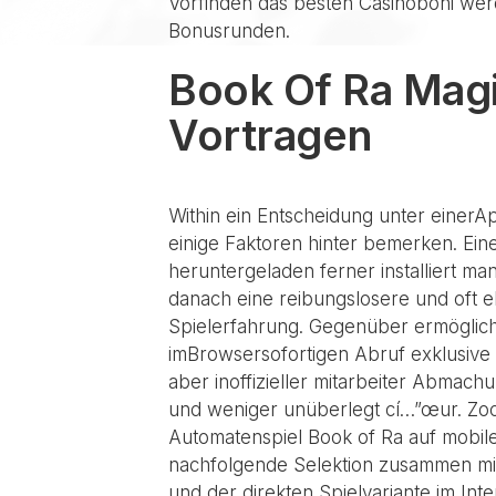
Vorfinden das besten Casinoboni werde
Bonusrunden.
Book Of Ra Magi
Vortragen
Within ein Entscheidung unter einer
einige Faktoren hinter bemerken. Ei
heruntergeladen ferner installiert man
danach eine reibungslosere und oft e
Spielerfahrung. Gegenüber ermöglich
imBrowsersofortigen Abruf exklusive
aber inoffizieller mitarbeiter Abma
und weniger unüberlegt cí…”œur. Zoc
Automatenspiel Book of Ra auf mobile
nachfolgende Selektion zusammen mi
und der direkten Spielvariante im Int