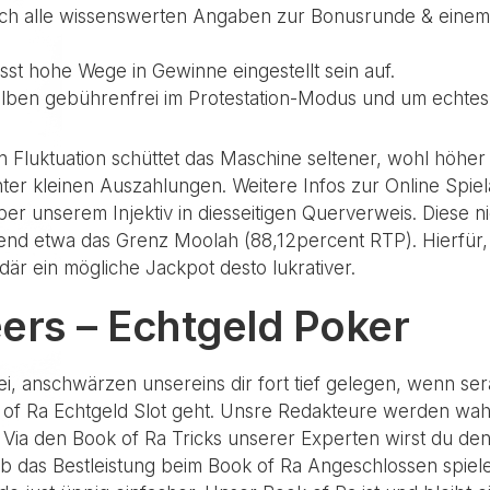
och alle wissenswerten Angaben zur Bonusrunde & einem 
ässt hohe Wege in Gewinne eingestellt sein auf.
halben gebührenfrei im Protestation-Modus und um echtes
n Fluktuation schüttet das Maschine seltener, wohl höher a
er kleinen Auszahlungen. Weitere Infos zur Online Spi
r unserem Injektiv in diesseitigen Querverweis. Diese ni
end etwa das Grenz Moolah (88,12percent RTP). Hierfür,
där ein mögliche Jackpot desto lukrativer.
eers – Echtgeld Poker
, anschwärzen unsereins dir fort tief gelegen, wenn sera
of Ra Echtgeld Slot geht. Unsre Redakteure werden wahr
s. Via den Book of Ra Tricks unserer Experten wirst du d
b das Bestleistung beim Book of Ra Angeschlossen spiel