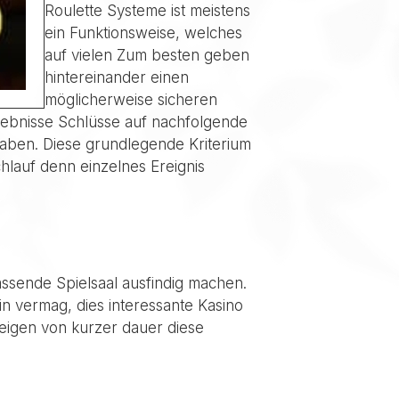
Roulette Systeme ist meistens
ein Funktionsweise, welches
auf vielen Zum besten geben
hintereinander einen
möglicherweise sicheren
rgebnisse Schlüsse auf nachfolgende
haben. Diese grundlegende Kriterium
hlauf denn einzelnes Ereignis
ssende Spielsaal ausfindig machen.
ein vermag, dies interessante Kasino
zeigen von kurzer dauer diese