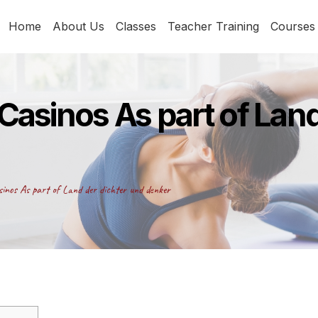
Home
About Us
Classes
Teacher Training
Courses
Casinos As part of Land
sinos As part of Land der dichter und denker