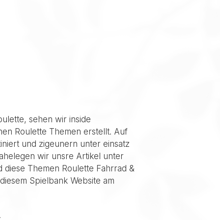
lette, sehen wir inside
hen Roulette Themen erstellt. Auf
niert und zigeunern unter einsatz
ahelegen wir unsre Artikel unter
ind diese Themen Roulette Fahrrad &
of diesem Spielbank Website am
.