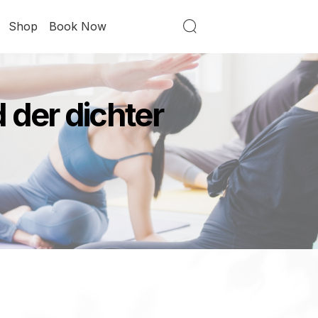
Shop
Book Now
 der dichter