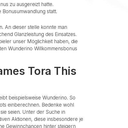
nus zu ausgereizt hatte.
e Bonusumwandlung statt.
n. An dieser stelle konnte man
hend Glanzleistung des Einsatzes.
pieler unser Möglichkeit haben, die
andten Wunderino Willkommensbonus
Games Tora This
eibt beispielsweise Wunderino. So
Slots einberechnen. Bedenke wohl
ie seien. Unter der Suche in
iven Aktionen, diese insbesondere je
ine Gewinnchancen hinter steigern