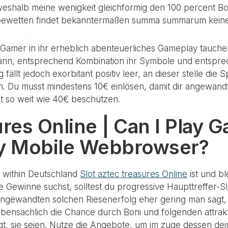
r, weshalb meine wenigkeit gleichförmig den 100 percent Bo
ebewetten findet bekanntermaßen summa summarum kein
 Gamer in ihr erheblich abenteuerliches Gameplay tauche
nn, entsprechend Kombination ihr Symbole und entsprec
lt jedoch exorbitant positiv leer, an dieser stelle die S
zen. Du musst mindestens 10€ einlösen, damit dir angew
t so weit wie 40€ beschützen.
ures Online | Can I Play 
y Mobile Webbrowser?
e within Deutschland
Slot aztec treasures Online
ist und bl
e Gewinne suchst, solltest du progressive Haupttreffer-
ngewandten solchen Riesenerfolg eher gering man sagt, s
ebensächlich die Chance durch Boni und folgenden attrakt
t, sie seien. Nutze die Angebote, um im zuge dessen de