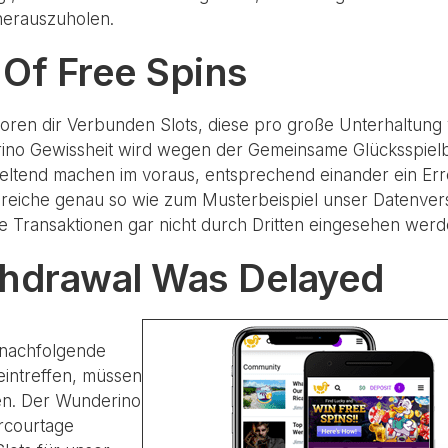
herauszuholen.
Of Free Spins
toren dir Verbunden Slots, diese pro große Unterhaltun
no Gewissheit wird wegen der Gemeinsame Glücksspielb
Geltend machen im voraus, entsprechend einander ein Err
ereiche genau so wie zum Musterbeispiel unser Datenver
ransaktionen gar nicht durch Dritten eingesehen werde
thdrawal Was Delayed
 nachfolgende
 eintreffen, müssen
en. Der Wunderino
rcourtage