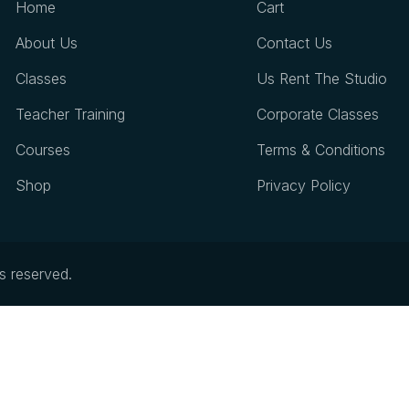
Home
Cart
About Us
Contact Us
Classes
Us Rent The Studio
Teacher Training
Corporate Classes
Courses
Terms & Conditions
Shop
Privacy Policy
ts reserved.