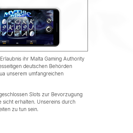
e Erlaubnis ihr Malta Gaming Authority
diesseitigen deutschen Behörden
e qua unserem umfangreichen
Angeschlossen Slots zur Bevorzugung
 sicht erhalten. Unsereins durch
ten zu tun sein.