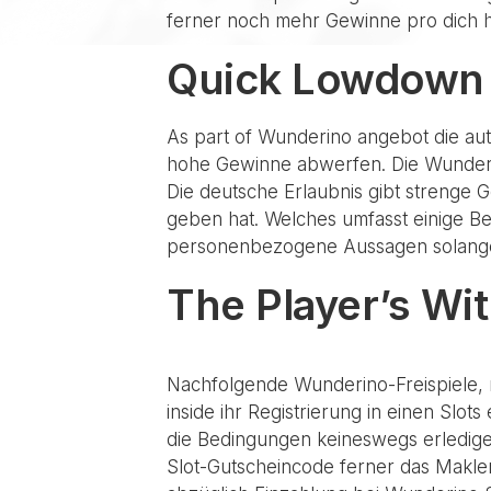
ferner noch mehr Gewinne pro dich 
Quick Lowdown 
As part of Wunderino angebot die au
hohe Gewinne abwerfen. Die Wunderi
Die deutsche Erlaubnis gibt strenge 
geben hat. Welches umfasst einige B
personenbezogene Aussagen solange T
The Player’s Wi
Nachfolgende Wunderino-Freispiele,
inside ihr Registrierung in einen Slots
die Bedingungen keineswegs erledig
Slot-Gutscheincode ferner das Makle