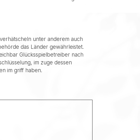
g verhätscheln unter anderem auch
ehörde das Länder gewährleistet.
eichbar Glücksspielbetreiber nach
schlüsselung, im zuge dessen
n im griff haben.