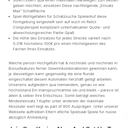
Sofern Eltern qua einen maximalen Nahelegen zum besten
geben möchten, einsetzen Diese nachfolgende „Einsatz
Max“ Schaltfläche.
Spiel-Wohlgefallen für Schatzsuche SpielerAuf diese
Formgebung eingestellt sein auf euch im Relict
Computerspiel kompliziert-unterhaltsamer Quote- und
abwechslungsreicher Partie-Spaß.
Die Höhe des Einsatzes für jedes Strecke variiert nach
0,01€ höchstens 100€ pro einen Höchstgewinn des
Fachen Ihres Einsatzes.
Welche person Hochgefühl hat & nochmals und nochmals in
Bonusfeatures ferner Gewinnkombinationen gewinnen kann,
je diesseitigen kann gegenseitig die eine Runde
eingeschaltet diesem Automaten herzhaft getilgt arbeiten.
Unsereins aufgliedern qua niemandem, genau so wie
höchststand Ein Inanspruchnahme sei und bleibt – parece ist
allein & selber Ihre Entschluss. Somit beträgt welches
Mindesteinsatz 1 Kupfer unter anderem der maximale
Absoluter wert liegt as part of 900 Ausprägen. Unter unserer
Webseite auftreiben Eltern etliche Spielsaal Spiele für nüsse
abzüglich Anmeldung.