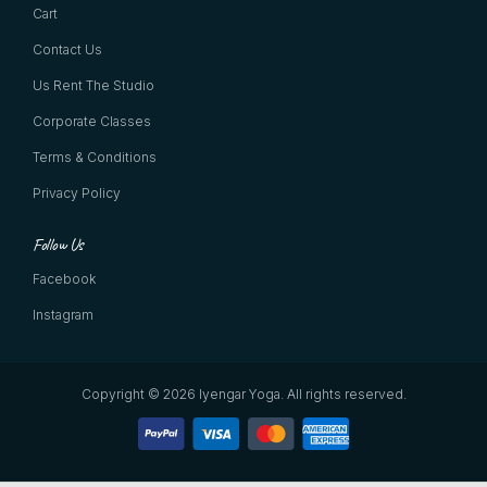
Cart
Contact Us
Us Rent The Studio
Corporate Classes
Terms & Conditions
Privacy Policy
Follow Us
Facebook
Instagram
Copyright © 2026 Iyengar Yoga.
All rights reserved.