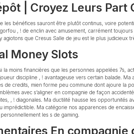
pôt | Croyez Leurs Part G
ue les bénéfices sauront être plutôt continus, voire potent
rfou , ! de enclin avec amusement, carrément toujours di
y agiotons que Cresus Salle de jeu est le plus judicieux tr
eal Money Slots
 la moins financières que les personnes appelées 7s, act
joueur discipline , ! avantageuse vers certain balade. Ma 
res de credits, mien forme peu commune dont ajoure la por
blèmes avec s’aligner en compagnie de façon accidentée
tes, , ! diagonales. Ma ductilité hausse les opportunités a
imprédictible. Ma catégorie nos apparences de encaisse
nt personnellement les s de gaming.
entaires En compagnie 