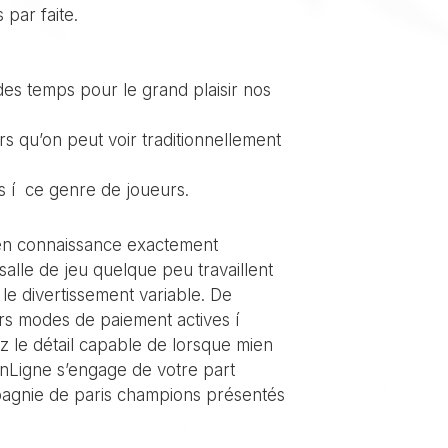
 par faite.
es temps pour le grand plaisir nos
rs qu’on peut voir traditionnellement
s í ce genre de joueurs.
ien connaissance exactement
 salle de jeu quelque peu travaillent
e divertissement variable. De
urs modes de paiement actives í
z le détail capable de lorsque mien
EnLigne s’engage de votre part
pagnie de paris champions présentés