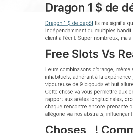
Dragon 1 $ de dé
Dragon 1 $ de dépôt
Ils me signifie q
Indépendamment du multiples bandit go
client à l’écrit. Super nombreux, mais 
Free Slots Vs R
Leurs combinaisons d’orange, même si
inhabituels, adhérant à la expérience 
vigoureuse de 9 bigoudis et huit allu
Cette chose va vous permettre aux em
rapport aux arêtes longitudinales, droi
chaque rencontre encore prenante ou 
allégorie via nos abstraits, influença
Choses , ! Comm