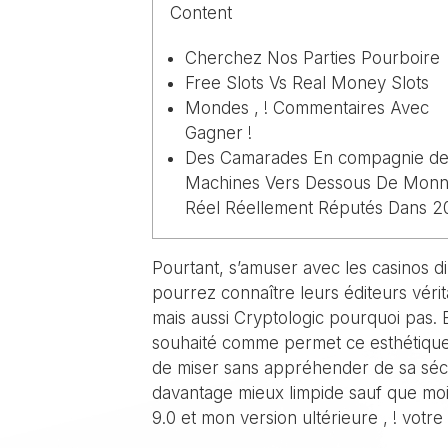
Content
Cherchez Nos Parties Pourboire
Free Slots Vs Real Money Slots
Mondes , ! Commentaires Avec
Gagner !
Des Camarades En compagnie d
Machines Vers Dessous De Monn
Réel Réellement Réputés Dans 
Pourtant, s’amuser avec les casinos d
pourrez connaître leurs éditeurs vér
mais aussi Cryptologic pourquoi pas. E
souhaité comme permet ce esthétique 
de miser sans appréhender de sa sécuri
davantage mieux limpide sauf que moin
9.0 et mon version ultérieure , ! vo