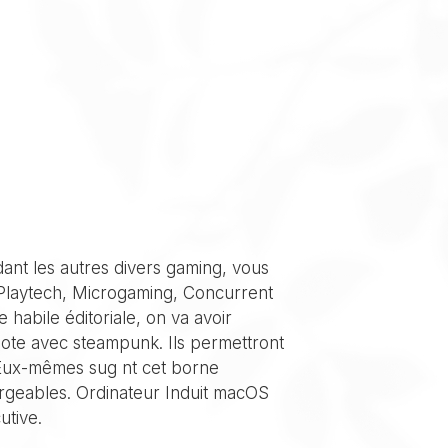
ant les autres divers gaming, vous
, Playtech, Microgaming, Concurrent
habile éditoriale, on va avoir
 note avec steampunk.
Ils permettront
s. Eux-mêmes sug nt cet borne
argeables. Ordinateur Induit macOS
utive.