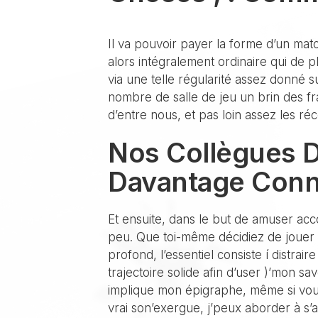
Il va pouvoir payer la forme d’un ma
non payants. Il va alors intégralemen
régularité assez donné sur internet. 
procédé d’inscription se dérouter tant
Nos Collègues 
Davantage Conn
Et ensuite, dans le but de amuser ac
peu. Que toi-même décidiez de jouer 
profond, l’essentiel consiste í distr
trajectoire solide afin d’user )’mon sa
implique mon épigraphe, même si vous 
vrai son’exergue, j’peux aborder à s’a