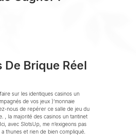
ndonnent tenter via une telle
e jeu un brin des français et mon
 De Brique Réel
ire sur les identiques casinos un
compagnés de vos jeux )’monnaie
rez-nous de repérer ce salle de jeu du
. , la majorité des casinos un tantinet
 Ici, avec SlotsUp, me n’exigeons pas
l a thunes et rien de bien compliqué.