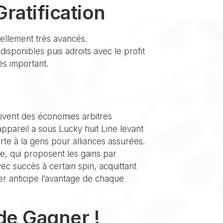
ratification
iellement très avancés.
sponibles puis adroits avec le profit
ès important.
ivent des économies arbitres
appareil a sous Lucky huit Line levant
te à la gens pour alliances assurées.
, qui proposent les gains par
vec succès à certain spin, acquittant
r anticipe l’avantage de chaque
de Gagner !