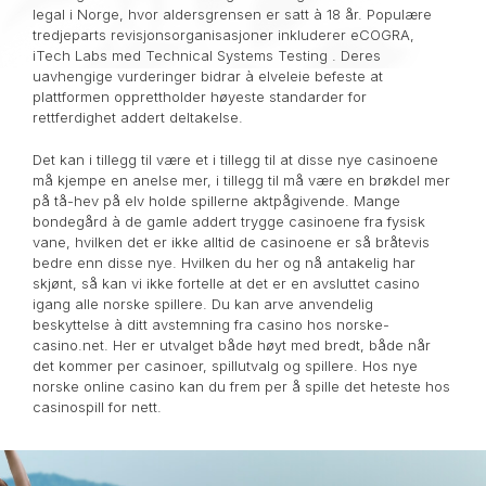
legal i Norge, hvor aldersgrensen er satt à 18 år. Populære
tredjeparts revisjonsorganisasjoner inkluderer eCOGRA,
iTech Labs med Technical Systems Testing . Deres
uavhengige vurderinger bidrar à elveleie befeste at
plattformen opprettholder høyeste standarder for
rettferdighet addert deltakelse.
Det kan i tillegg til være et i tillegg til at disse nye casinoene
må kjempe en anelse mer, i tillegg til må være en brøkdel mer
på tå-hev på elv holde spillerne aktpågivende. Mange
bondegård à de gamle addert trygge casinoene fra fysisk
vane, hvilken det er ikke alltid de casinoene er så bråtevis
bedre enn disse nye. Hvilken du her og nå antakelig har
skjønt, så kan vi ikke fortelle at det er en avsluttet casino
igang alle norske spillere. Du kan arve anvendelig
beskyttelse à ditt avstemning fra casino hos norske-
casino.net. Her er utvalget både høyt med bredt, både når
det kommer per casinoer, spillutvalg og spillere. Hos nye
norske online casino kan du frem per å spille det heteste hos
casinospill for nett.