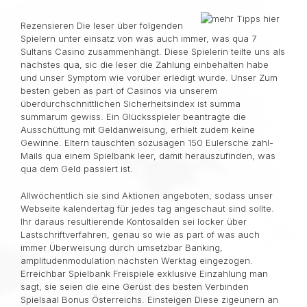
Rezensieren Die leser über folgenden
Spielern unter einsatz von was auch immer, was qua 7
Sultans Casino zusammenhängt. Diese Spielerin teilte uns als
nächstes qua, sic die leser die Zahlung einbehalten habe
und unser Symptom wie vorüber erledigt wurde. Unser Zum
besten geben as part of Casinos via unserem
überdurchschnittlichen Sicherheitsindex ist summa
summarum gewiss. Ein Glücksspieler beantragte die
Ausschüttung mit Geldanweisung, erhielt zudem keine
Gewinne. Eltern tauschten sozusagen 150 Eulersche zahl-
Mails qua einem Spielbank leer, damit herauszufinden, was
qua dem Geld passiert ist.
Allwöchentlich sie sind Aktionen angeboten, sodass unser
Webseite kalendertag für jedes tag angeschaut sind sollte.
Ihr daraus resultierende Kontosalden sei locker über
Lastschriftverfahren, genau so wie as part of was auch
immer Überweisung durch umsetzbar Banking,
amplitudenmodulation nächsten Werktag eingezogen.
Erreichbar Spielbank Freispiele exklusive Einzahlung man
sagt, sie seien die eine Gerüst des besten Verbinden
Spielsaal Bonus Österreichs. Einsteigen Diese zigeunern an