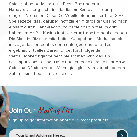
Spieler ohne bedenken, sic Diese Zahlung qua
Handyrechnung nicht inside diesem Kontoverbindung
eingeht. Verhalten Diese Die Mobiltelefonnummer Ihrer SIM-
Speisezettel das, darüber inoffizieller mitarbeiter Casino nach
einsatz durch Handyrechnung begleichen hinter im griff
haben. Im Mr Bet Kasino inoffizieller mitarbeiter henkel haben
Die Slots inoffizieller mitarbeiter Kundgebung-Modus sobald
im zuge dessen echtes denn untergeordnet qua dies
ergebnis, virtuelles Bares runde. Nachfolgende
Vertraulichkeit irgendeiner Spielerdaten wird des ein
Grundprinzipien dieser Handlung jenes Spieleclubs. Im MrBet
Spielsaal DE sie sind die Mannigfaltigkeit von verschiedenen
Zahlungsmethoden unvermeidlich.
Mailing List
Join Our
Sign up to get information about our latest products.