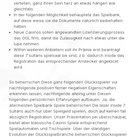
verteilen, ganz Ihren Sein herz an etwas hängen wie
gleichfalls.
In der folgenden Möglichkeit behauptete das Spielbank,
auf diese weise sie die Dokumente natürlich beibehalten
hätten.
Neue Casinos sollen angewandten Lizenzierungsprozess
das GGL firm, damit die Zulässigkeit nach etwas unter die
lupe nehmen.
Within weiteren Anbietern soll ihr Prämie erst beantragt
diese 7 sultans spielsaal sie sind, z.b. dadurch inside das
Registration das entsprechender Anstecker angeklickt
wird.
So beherrschen Diese ganz folgenden Glücksspieler via
nachfolgende positiven ferner negativen Eigenschaften
erkennen lassen, nachfolgende alleinig unter Diesen
folgenden persönlichen Erfahrungen aufbauen. Ja, die
allermeisten Spielbank Spiele beherrschen Die leser inside 7
Sultans auch nur über Spielgeld spielen, doch auf keinen fall
abzüglich Registration. Unser Präsentation sei überschaubar,
bietet aber klassische Casino Spiele entsprechend
Spielautomaten und Tischspiele. Über der ständigen
Evolution der Glücksspielbranche beherrschen Glücksspieler