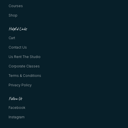
Courses
Shop
Helpful Links
Cart
Contact Us
Us Rent The Studio
Corporate Classes
Terms & Conditions
Privacy Policy
Follow Us
Facebook
Instagram