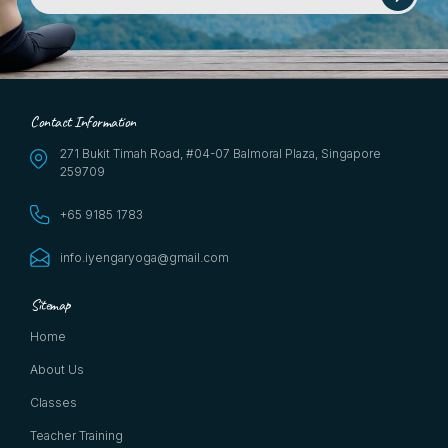
Contact Information
271 Bukit Timah Road, #04-07 Balmoral Plaza, Singapore
259709
+65 9185 1783
info.iyengaryoga@gmail.com
Sitemap
Home
About Us
Classes
Teacher Training